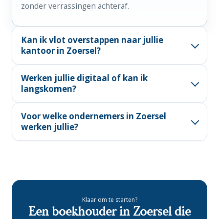
zonder verrassingen achteraf.
Kan ik vlot overstappen naar jullie
kantoor in Zoersel?
Ja. We regelen het contact met je huidige
Werken jullie digitaal of kan ik
boekhouder en de overdracht van je dossier,
langskomen?
zodat jij er weinig van merkt.
Allebei. Je werkt digitaal waar het handig is, en
Voor welke ondernemers in Zoersel
voor een gesprek loop je gewoon binnen bij ons
werken jullie?
kantoor in Zoersel.
Voor zelfstandigen, kmo's en vrije beroepen in
Zoersel, Halle en Sint-Antonius die naast hun
boekhouding ook strategisch advies zoeken.
Klaar om te starten?
Een boekhouder in Zoersel die