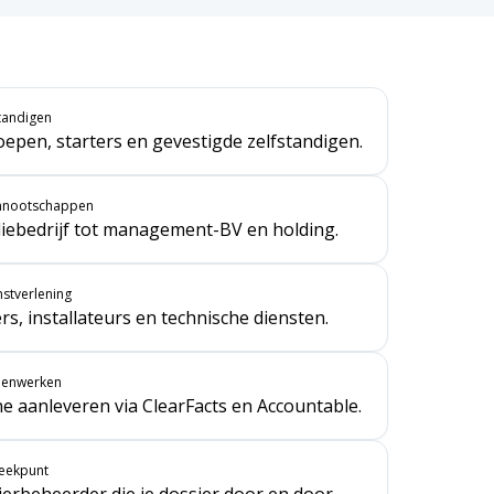
standigen
oepen, starters en gevestigde zelfstandigen.
nnootschappen
liebedrijf tot management-BV en holding.
stverlening
s, installateurs en technische diensten.
amenwerken
ne aanleveren via ClearFacts en Accountable.
reekpunt