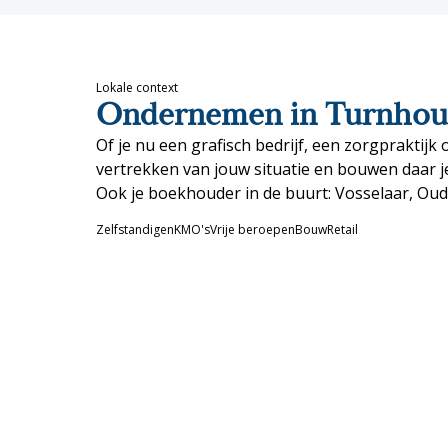
Lokale context
Ondernemen in Turnhou
Of je nu een grafisch bedrijf, een zorgpraktij
vertrekken van jouw situatie en bouwen daar j
Ook je boekhouder in de buurt:
Vosselaar
,
Oud
Zelfstandigen
KMO's
Vrije beroepen
Bouw
Retail