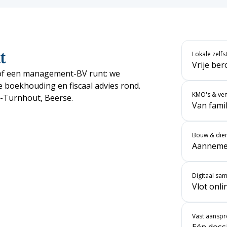
t
Lokale zelf
Vrije ber
k of een management-BV runt: we
e boekhouding en fiscaal advies rond.
KMO's & ve
-Turnhout
,
Beerse
.
Van fami
Bouw & dien
Aannemer
Digitaal s
Vlot onli
Vast aansp