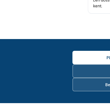
Eén doss
kent.
P
Be