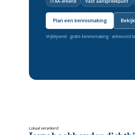
ITAA-erkend
Vast aanspreekpunt
Plan een kennismaking
Bekij
Vrijblijvend · gratis kennismaking · antwoord
Lokaal verankerd