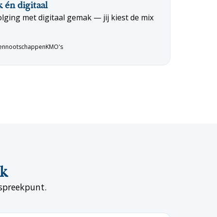
k én digitaal
lging met digitaal gemak — jij kiest de mix
ennootschappen
KMO's
ek
nspreekpunt.