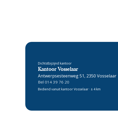
Dichtstbijzijnd kantoor
Kantoor Vosselaar
Antwerpsesteenweg 51, 2350 Vosselaar
Bel 014 39 76 20
Bediend vanuit kantoor Vosselaar · ± 4 km