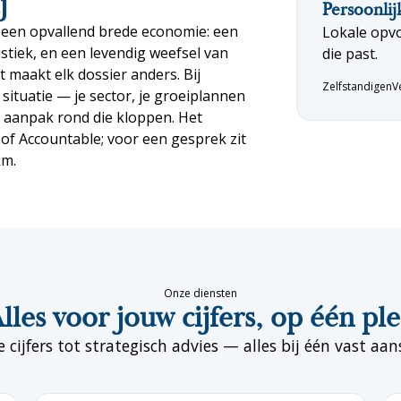
j
Persoonlij
 een opvallend brede economie: een
Lokale opvo
istiek, en een levendig weefsel van
die past.
t maakt elk dossier anders. Bij
Zelfstandigen
V
ituatie — je sector, je groeiplannen
 aanpak rond die kloppen. Het
s of Accountable; voor een gesprek zit
km.
Onze diensten
lles voor jouw cijfers, op één pl
e cijfers tot strategisch advies — alles bij één vast aa