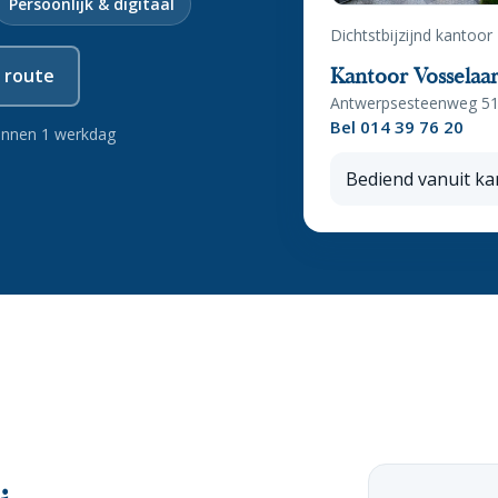
Persoonlijk & digitaal
Dichtstbijzijnd kantoor
Kantoor Vosselaa
k route
Antwerpsesteenweg 51,
Bel 014 39 76 20
 binnen 1 werkdag
Bediend vanuit ka