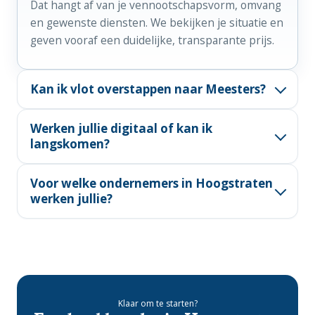
Dat hangt af van je vennootschapsvorm, omvang
en gewenste diensten. We bekijken je situatie en
geven vooraf een duidelijke, transparante prijs.
Kan ik vlot overstappen naar Meesters?
Ja. We nemen de overdracht van je vorige
Werken jullie digitaal of kan ik
boekhouder grotendeels uit handen en zorgen
langskomen?
voor een soepele opstart.
Allebei. Veel verloopt digitaal, maar je kunt ook
Voor welke ondernemers in Hoogstraten
terecht op ons kantoor in Vosselaar of een
werken jullie?
afspraak maken met je dossierbeheerder.
Voor KMO's, vennootschappen, vrije beroepen
en zelfstandigen — in de agri-food en
glastuinbouw, maar evengoed in andere
sectoren.
Klaar om te starten?