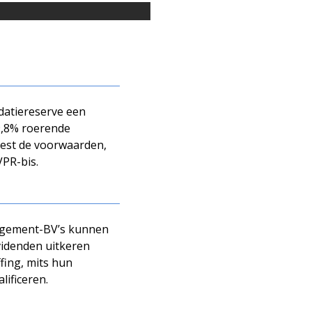
datiereserve een
9,8% roerende
leest de voorwaarden,
VPR-bis.
gement-BV’s kunnen
videnden uitkeren
ing, mits hun
lificeren.