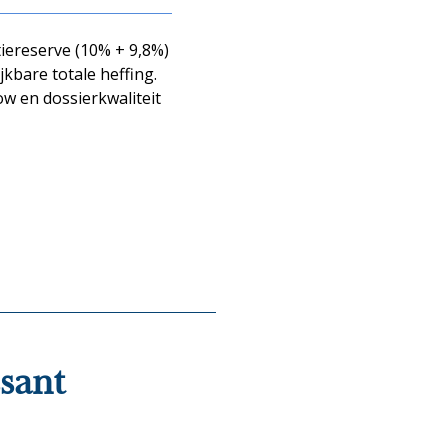
tiereserve (10% + 9,8%)
jkbare totale heffing.
ow en dossierkwaliteit
ssant